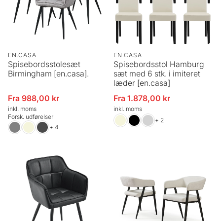
EN.CASA
EN.CASA
Spisebordsstolesæt
Spisebordsstol Hamburg
Birmingham [en.casa].
sæt med 6 stk. i imiteret
læder [en.casa]
Fra 988,00 kr
Fra 1.878,00 kr
Udsalgspris
Udsalgspris
inkl. moms
inkl. moms
Forsk. udførelser
+ 2
+ 4