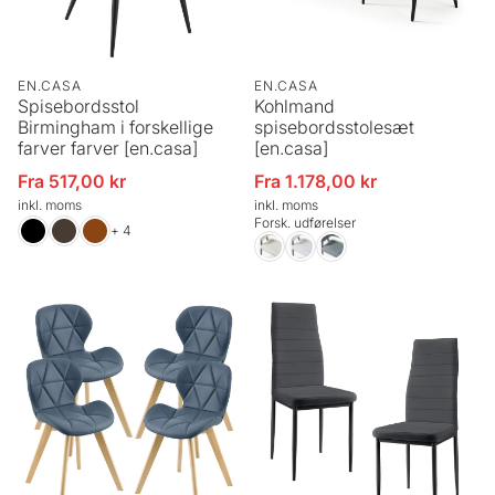
EN.CASA
EN.CASA
Spisebordsstol
Kohlmand
Birmingham i forskellige
spisebordsstolesæt
farver farver [en.casa]
[en.casa]
Fra 517,00 kr
Fra 1.178,00 kr
Udsalgspris
Udsalgspris
inkl. moms
inkl. moms
Forsk. udførelser
+ 4