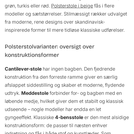
grøn, turkis eller rød.
Polsterstole i beige
fås i flere
modeller og sætstørrelser. Stilmæssigt rækker udvalget
fra moderne, rene designs over skandinavisk-
inspirerede former til mere tidløse klassiske udførelser.
Polsterstolvarianter: oversigt over
konstruktionsformer
Cantilever-stole
har ingen bagben. Den fjedrende
konstruktion fra den forreste ramme giver en særlig
afslappet siddestilling og skaber et moderne, flydende
udtryk.
Meddestole
forbinder for- og bagben med en
løbende medje, hvilket giver dem et stabilt og klassisk
udseende – nogle modeller har endda en let
gyngeeffekt. Klassiske
4-bensstole
er den mest alsidige
konstruktionsform: de passer til næsten enhver
indretning og fås i både stof og kunstlæder. Som