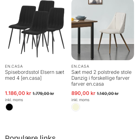
EN.CASA
EN.CASA
Spisebordsstol Elsern sæt
Sæt med 2 polstrede stole
med 4 [en.casa]
Danzig i forskellige farver
farver en.casa
1.186,00 kr
890,00 kr
Udsalgspris
Normalpris
Udsalgspris
Normalpris
1.779,00 kr
1.140,00 kr
inkl. moms
inkl. moms
Populære links