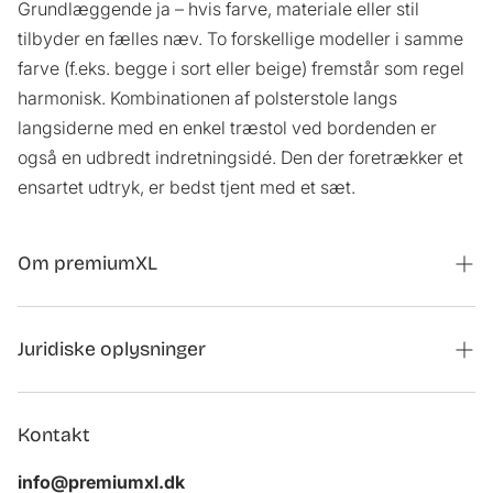
Grundlæggende ja – hvis farve, materiale eller stil
tilbyder en fælles næv. To forskellige modeller i samme
farve (f.eks. begge i sort eller beige) fremstår som regel
harmonisk. Kombinationen af polsterstole langs
langsiderne med en enkel træstol ved bordenden er
også en udbredt indretningsidé. Den der foretrækker et
ensartet udtryk, er bedst tjent med et sæt.
Om premiumXL
Magasin
Juridiske oplysninger
Kontaktformular til samarbejder
Tilbagekaldelse af ordre
Om os
Kontakt
Aftryk
Kundeanmeldelser
info@premiumxl.dk