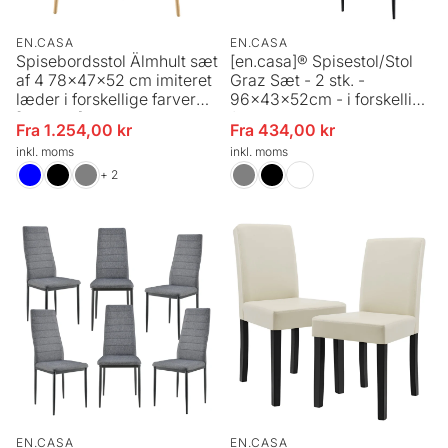
EN.CASA
EN.CASA
Spisebordsstol Älmhult sæt
[en.casa]® Spisestol/Stol
af 4 78x47x52 cm imiteret
Graz Sæt - 2 stk. -
læder i forskellige farver
96x43x52cm - i forskellige
[en.casa]
farver
Fra 1.254,00 kr
Fra 434,00 kr
Udsalgspris
Udsalgspris
inkl. moms
inkl. moms
+ 2
EN.CASA
EN.CASA