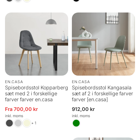
EN.CASA
EN.CASA
Spisebordsstol Kopparberg
Spisebordsstol Kangasala
sæt med 2 i forskellige
sæt af 2 i forskellige farver
farver farver en.casa
farver [en.casa]
Fra 700,00 kr
Normalpris
912,00 kr
Udsalgspris
inkl. moms
inkl. moms
+ 1