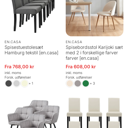
EN.CASA
EN.CASA
Spisestuestolesæt
Spisebordsstol Karijoki sæt
Hamburg tekstil [en.casa]
med 2 i forskellige farver
farver [en.casa]
Fra 768,00 kr
Fra 608,00 kr
Udsalgspris
Udsalgspris
inkl. moms
inkl. moms
Forsk. udførelser
Forsk. udførelser
+ 1
+ 3