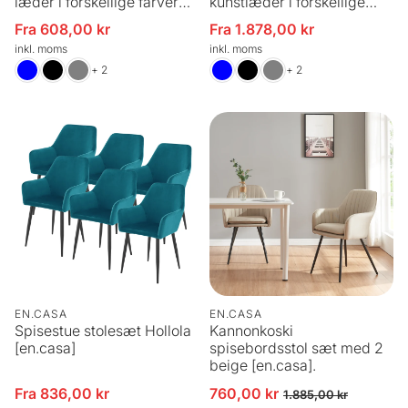
læder i forskellige farver
kunstlæder i forskellige
[en.casa]
farver [en.casa]
Fra 608,00 kr
Fra 1.878,00 kr
Udsalgspris
Udsalgspris
inkl. moms
inkl. moms
+ 2
+ 2
EN.CASA
EN.CASA
Spisestue stolesæt Hollola
Kannonkoski
[en.casa]
spisebordsstol sæt med 2
beige [en.casa].
Fra 836,00 kr
760,00 kr
Udsalgspris
Udsalgspris
Normalpris
1.885,00 kr