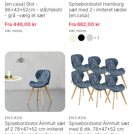
[en.casa] Stol -
Spisebordsstol Hamburg
96x43x52cm - stål/tekstil
sæt med 2 i imiteret læder
- grå -vælg et sæt
[en.casa]
Fra 446,00 kr
Fra 662,00 kr
Udsalgspris
Udsalgspris
inkl. moms
inkl. moms
+ 2
EN.CASA
EN.CASA
Spisebordsstol Älmhult sæt
Spisebordsstol Älmhult sæt
af 2 78x47x52 cm imiteret
med 6 stk. 78x47x52 cm