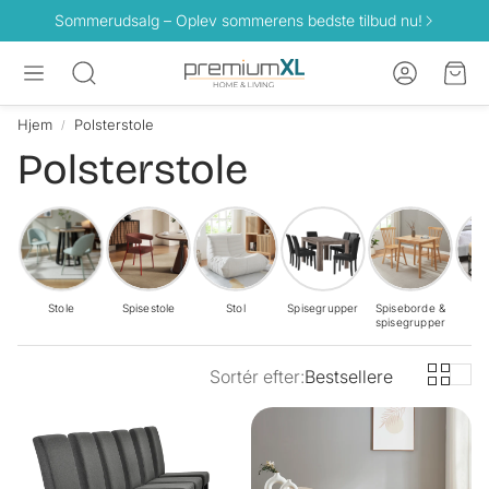
Sommerudsalg – Oplev sommerens bedste tilbud nu!
Konto
Ind
Søg
Hjem
Polsterstole
Polsterstole
Stole
Spisestole
Stol
Spisegrupper
Spiseborde &
Sk
spisegrupper
Sortér efter:
Bestsellere