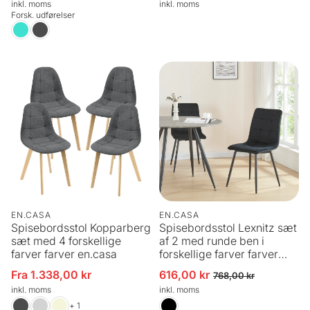
inkl. moms
inkl. moms
Forsk. udførelser
EN.CASA
EN.CASA
Spisebordsstol Kopparberg
Spisebordsstol Lexnitz sæt
sæt med 4 forskellige
af 2 med runde ben i
farver farver en.casa
forskellige farver farver
[en.casa]
Fra 1.338,00 kr
616,00 kr
Udsalgspris
Udsalgspris
Normalpris
768,00 kr
inkl. moms
inkl. moms
+ 1