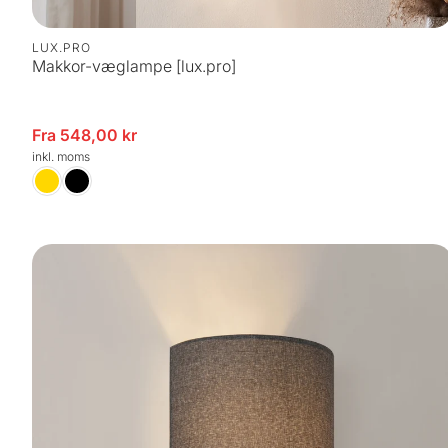
LUX.PRO
Makkor-væglampe [lux.pro]
dsalgspris
Fra 548,00 kr
Uds
inkl. moms