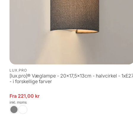
LUX.PRO
[lux.pro]® Væglampe - 20x17,5x13cm - halvcirkel - 1xE2
- i forskellige farver
dsalgspris
Fra 221,00 kr
Uds
inkl. moms