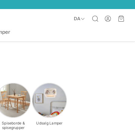
Konto
Indkø
DA
Søg
mper
Spiseborde &
Udsalg Lamper
spisegrupper