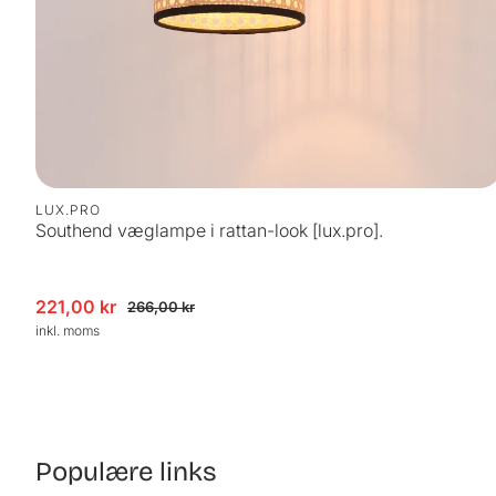
LUX.PRO
Southend væglampe i rattan-look [lux.pro].
dsalgspris
ormalpris
221,00 kr
266,00 kr
inkl. moms
Populære links