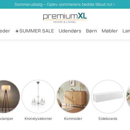
Sommerudsalg – Oplev sommerens bedste tilbud nu!
eder
☀️SUMMER SALE
Udendørs
Børn
Møbler
La
vlamper
Kronelysekroner
Kommoder
Sideboards