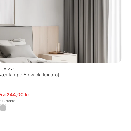
LUX.PRO
Væglampe Alnwick [lux.pro]
spris
Fra 244,00 kr
inkl. moms