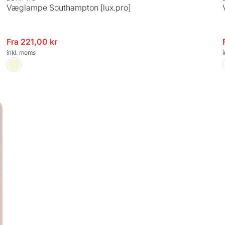
Væglampe Southampton [lux.pro]
algspris
Fra 221,00 kr
Udsalg
inkl. moms