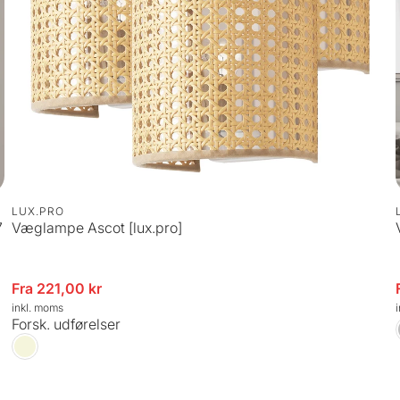
LUX.PRO
7
Væglampe Ascot [lux.pro]
algspris
Fra 221,00 kr
Udsalg
inkl. moms
Forsk. udførelser