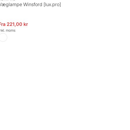
Væglampe Winsford [lux.pro]
spris
Fra 221,00 kr
inkl. moms