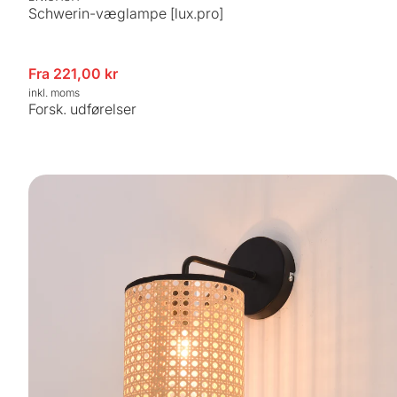
Schwerin-væglampe [lux.pro]
dsalgspris
Fra 221,00 kr
Uds
inkl. moms
Forsk. udførelser