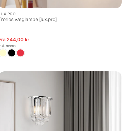
LUX.PRO
Trorlos væglampe [lux.pro]
spris
Fra 244,00 kr
inkl. moms