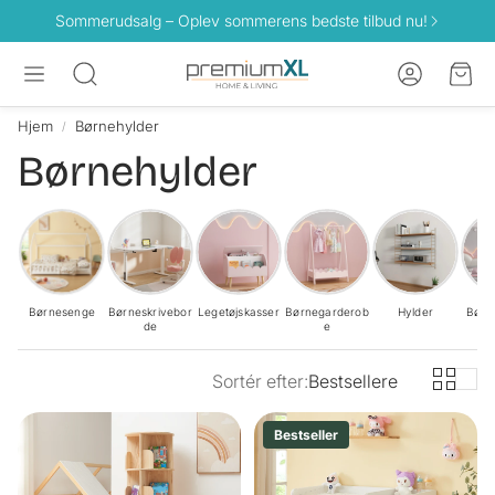
Sommerudsalg – Oplev sommerens bedste tilbud nu!
Konto
Ind
Søg
Hjem
Børnehylder
Børnehylder
Børnesenge
Børneskrivebor
Legetøjskasser
Børnegarderob
Hylder
Børn
de
e
st
Sortér efter:
Bestsellere
Bestseller