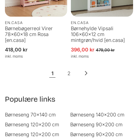
EN.CASA
EN.CASA
Børnebøgerreol Virer
Børnehylde Vipsali
78x60x18 cm Rosa
106x60x12 cm
[en.casa]
mintgrøn/hvid [en.casa]
Normalpris
418,00 kr
396,00 kr
Udsalgspris
Normalpris
479,00 kr
inkl. moms
inkl. moms
1
2
Populære links
Børneseng 70x140 cm
Børneseng 140x200 cm
Børneseng 120x200 cm
Børneseng 90x200 cm
Børneseng 120x200 cm
Børneseng 90x200 cm