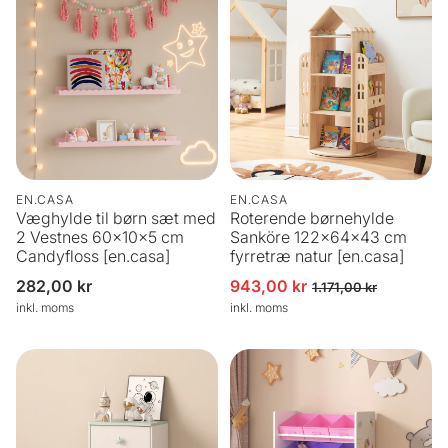
EN.CASA
EN.CASA
Væghylde til børn sæt med
Roterende børnehylde
2 Vestnes 60x10x5 cm
Sanköre 122x64x43 cm
Candyfloss [en.casa]
fyrretræ natur [en.casa]
Normalpris
282,00 kr
943,00 kr
Udsalgspris
Normalpris
1.171,00 kr
inkl. moms
inkl. moms