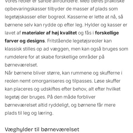
Vores reoler er sande allroundere. Med deres praktiske
opbevaringskasser tilbyder de masser af plads som
legetøjskasser eller bogreol. Kasserne er lette at nå, så
børnene selv kan rydde op efter leg. Hylder og kasser er
lavet af
materialer af høj kvalitet
og fås i
forskellige
farver og designs
. Fritstående legetøjsreoler kan
klassisk stilles op ad væggen, men kan også bruges som
rumdelere for at skabe forskellige områder på
børneværelset.
Når børnene bliver større, kan rummene og skufferne i
reolen nemt omorganiseres og tilpasses. Løse skuffer
kan placeres og udskiftes efter behov, alt efter hvilket
legetøj der bruges. På den måde forbliver
børneværelset altid ryddeligt, og børnene får mere
plads til leg og læring.
Væghylder til børneværelset