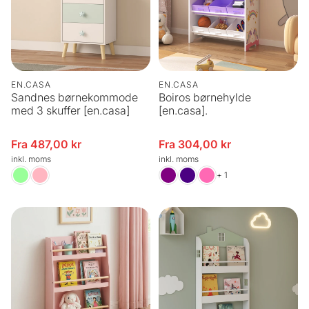
EN.CASA
EN.CASA
Sandnes børnekommode
Boiros børnehylde
med 3 skuffer [en.casa]
[en.casa].
Fra 487,00 kr
Fra 304,00 kr
Udsalgspris
Udsalgspris
inkl. moms
inkl. moms
+ 1