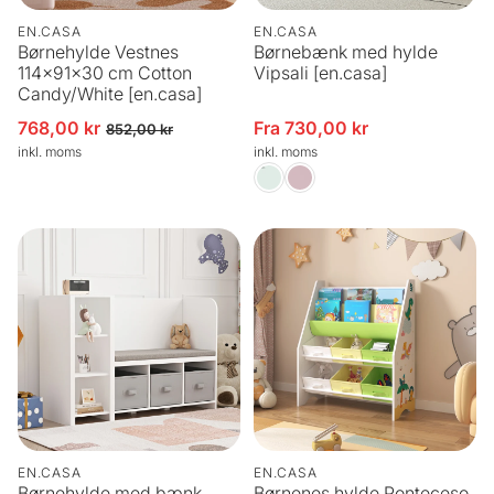
EN.CASA
EN.CASA
Børnehylde Vestnes
Børnebænk med hylde
114x91x30 cm Cotton
Vipsali [en.casa]
Candy/White [en.casa]
768,00 kr
Fra 730,00 kr
Udsalgspris
Normalpris
Udsalgspris
852,00 kr
inkl. moms
inkl. moms
EN.CASA
EN.CASA
Børnehylde med bænk
Børnenes hylde Ponteceso