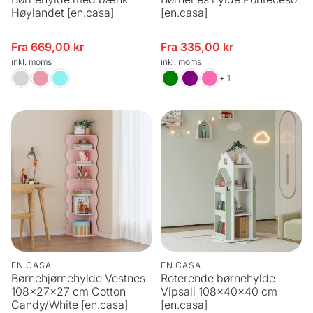
Høylandet [en.casa]
[en.casa]
Fra 669,00 kr
Fra 335,00 kr
Udsalgspris
Udsalgspris
inkl. moms
inkl. moms
+ 1
EN.CASA
EN.CASA
Børnehjørnehylde Vestnes
Roterende børnehylde
108x27x27 cm Cotton
Vipsali 108x40x40 cm
Candy/White [en.casa]
[en.casa]