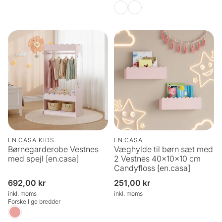
EN.CASA KIDS
EN.CASA
Børnegarderobe Vestnes
Væghylde til børn sæt med
med spejl [en.casa]
2 Vestnes 40x10x10 cm
Candyfloss [en.casa]
Normalpris
692,00 kr
Normalpris
251,00 kr
inkl. moms
inkl. moms
Forskellige bredder