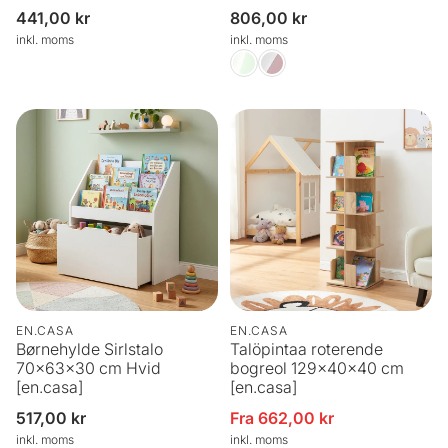
Normalpris
441,00 kr
Normalpris
806,00 kr
inkl. moms
inkl. moms
EN.CASA
EN.CASA
Børnehylde Sirlstalo
Talöpintaa roterende
70x63x30 cm Hvid
bogreol 129x40x40 cm
[en.casa]
[en.casa]
Normalpris
517,00 kr
Fra 662,00 kr
Udsalgspris
inkl. moms
inkl. moms