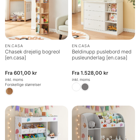
EN.CASA
EN.CASA
Chasek drejelig bogreol
Beldinupp puslebord med
[en.casa]
pusleunderlag [en.casa]
Normalpris
Fra 601,00 kr
Normalpris
Fra 1.528,00 kr
inkl. moms
inkl. moms
Forskellige størrelser