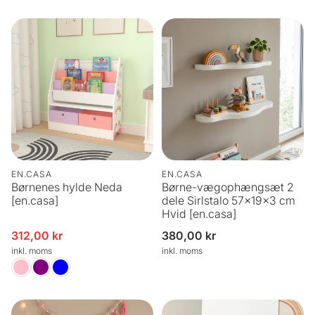
EN.CASA
EN.CASA
Børnenes hylde Neda
Børne-vægophængsæt 2
[en.casa]
dele Sirlstalo 57x19x3 cm
Hvid [en.casa]
312,00 kr
Normalpris
380,00 kr
Udsalgspris
inkl. moms
inkl. moms