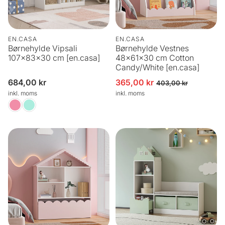
EN.CASA
EN.CASA
Børnehylde Vipsali
Børnehylde Vestnes
107x83x30 cm [en.casa]
48x61x30 cm Cotton
Candy/White [en.casa]
Normalpris
684,00 kr
365,00 kr
Udsalgspris
Normalpris
403,00 kr
inkl. moms
inkl. moms