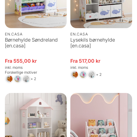
EN.CASA
EN.CASA
Børnehylde Søndreland
Lysekils børnehylde
[en.casa]
[en.casa]
Fra 555,00 kr
Fra 517,00 kr
Udsalgspris
Udsalgspris
inkl. moms
inkl. moms
Forskellige motiver
+ 2
+ 2