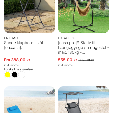
EN.CASA
CASA.PRO
Sande klapbord i stål
[casa.pro]® Stativ til
[en.casa].
hængegynge / hængestol -
max. 130kg -
205x110x110cm - sort
Fra 388,00 kr
555,00 kr
Udsalgspris
Udsalgspris
Normalpris
692,00 kr
inkl. moms
inkl. moms
Forskellige størrelser