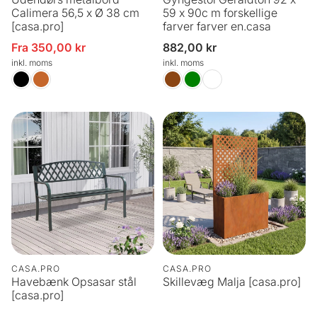
Calimera 56,5 x Ø 38 cm
59 x 90c m forskellige
[casa.pro]
farver farver en.casa
Fra 350,00 kr
Normalpris
882,00 kr
Udsalgspris
inkl. moms
inkl. moms
CASA.PRO
CASA.PRO
Havebænk Opsasar stål
Skillevæg Malja [casa.pro]
[casa.pro]