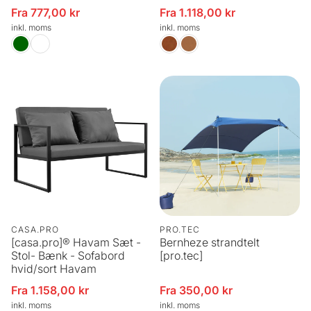
Fra 777,00 kr
Fra 1.118,00 kr
Udsalgspris
Udsalgspris
inkl. moms
inkl. moms
CASA.PRO
PRO.TEC
[casa.pro]® Havam Sæt -
Bernheze strandtelt
Stol- Bænk - Sofabord
[pro.tec]
hvid/sort Havam
Fra 1.158,00 kr
Fra 350,00 kr
Udsalgspris
Udsalgspris
inkl. moms
inkl. moms