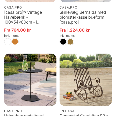
CASA.PRO
CASA.PRO
[casa.pro]® Vintage
Skillevæg Bernalda med
Havebænk -
blomsterkasse bueform
100x54x80cm - i
[casa.pro]
forskellige farver
Fra 764,00 kr
Fra 1.224,00 kr
Udsalgspris
Udsalgspris
inkl. moms
inkl. moms
CASA.PRO
EN.CASA
Udendørs metalbord
Gyngestol Geraldton 92 x