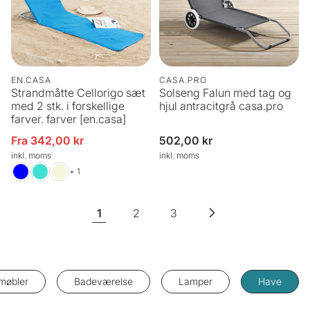
EN.CASA
CASA.PRO
Strandmåtte Cellorigo sæt
Solseng Falun med tag og
med 2 stk. i forskellige
hjul antracitgrå casa.pro
farver. farver [en.casa]
Fra 342,00 kr
Normalpris
502,00 kr
Udsalgspris
inkl. moms
inkl. moms
+ 1
1
2
3
møbler
Badeværelse
Lamper
Have