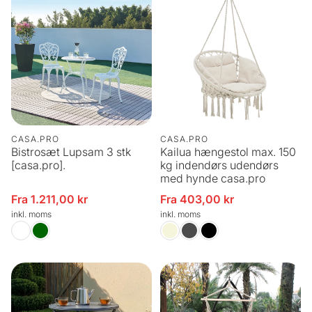
CASA.PRO
CASA.PRO
Bistrosæt Lupsam 3 stk
Kailua hængestol max. 150
[casa.pro].
kg indendørs udendørs
med hynde casa.pro
Fra 1.211,00 kr
Fra 403,00 kr
Udsalgspris
Udsalgspris
inkl. moms
inkl. moms