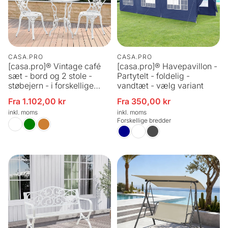
CASA.PRO
CASA.PRO
[casa.pro]® Vintage café
[casa.pro]® Havepavillon -
sæt - bord og 2 stole -
Partytelt - foldelig -
støbejern - i forskellige
vandtæt - vælg variant
farver
Fra 1.102,00 kr
Fra 350,00 kr
Udsalgspris
Udsalgspris
inkl. moms
inkl. moms
Forskellige bredder