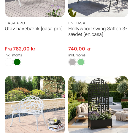
CASA.PRO
EN.CASA
Utav havebænk [casa.pro].
Hollywood swing Satten 3-
sædet [en.casa]
Fra 782,00 kr
740,00 kr
Udsalgspris
Udsalgspris
inkl. moms
inkl. moms