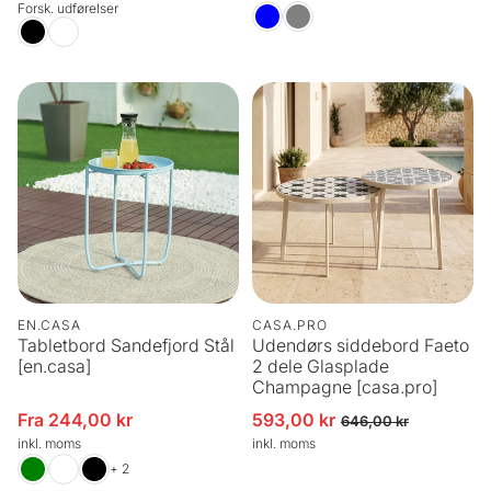
Forsk. udførelser
EN.CASA
CASA.PRO
Tabletbord Sandefjord Stål
Udendørs siddebord Faeto
[en.casa]
2 dele Glasplade
Champagne [casa.pro]
Fra 244,00 kr
593,00 kr
Udsalgspris
Udsalgspris
Normalpris
646,00 kr
inkl. moms
inkl. moms
+ 2