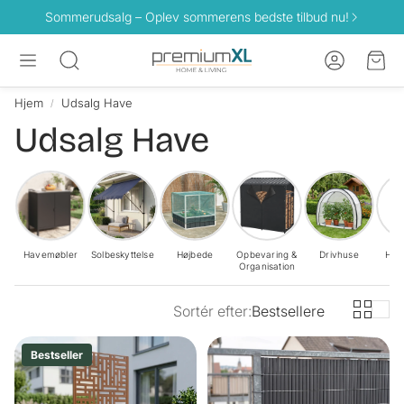
Sommerudsalg – Oplev sommerens bedste tilbud nu!
Konto
Ind
Søg
Hjem
Udsalg Have
Udsalg Have
Havemøbler
Solbeskyttelse
Højbede
Opbevaring &
Drivhuse
Hæn
Organisation
Sortér efter:
Bestsellere
Bestseller