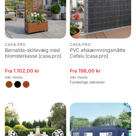
CASA.PRO
CASA.PRO
Bernalda-skillevæg med
PVC afskærmningsmåtte
blomsterkasse [casa.pro].
Cefalu [casa.pro]
Fra 1.102,00 kr
Fra 198,00 kr
Udsalgspris
Udsalgspris
inkl. moms
inkl. moms
Forskellige størrelser