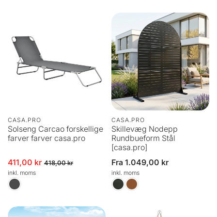
CASA.PRO
CASA.PRO
Solseng Carcao forskellige
Skillevæg Nodepp
farver farver casa.pro
Rundbueform Stål
[casa.pro]
411,00 kr
Normalpris
Fra 1.049,00 kr
Udsalgspris
Normalpris
418,00 kr
inkl. moms
inkl. moms