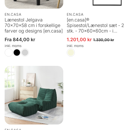
EN.CASA
EN.CASA
Lænestol Jelgava
[en.casa]®
70x70x58 cm i forskellige
Spisestol/Lænestol sæt - 2
farver og designs [en.casa]
stk. - 70x60x60cm - i
forskellige farver
Normalpris
Fra 844,00 kr
1.201,00 kr
Udsalgspris
Normalpris
1.330,00 kr
inkl. moms
inkl. moms