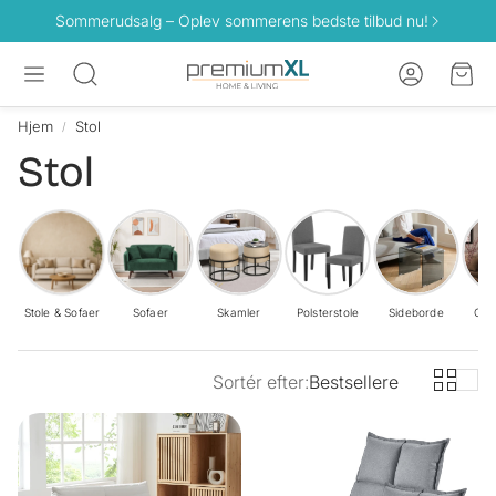
Sommerudsalg – Oplev sommerens bedste tilbud nu!
Konto
Ind
Søg
Hjem
Stol
Stol
Stole & Sofaer
Sofaer
Skamler
Polsterstole
Sideborde
Gul
Sortér efter:
Bestsellere