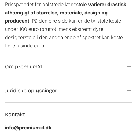
Prisspændet for polstrede lænestole
varierer drastisk
afhængigt af størrelse, materiale, design og
producent
. På den ene side kan enkle tv-stole koste
under 100 euro (brutto), mens ekstremt dyre
designerstole i den anden ende af spektret kan koste
flere tusinde euro.
Om premiumXL
Magasin
Juridiske oplysninger
Kontaktformular til samarbejder
Tilbagekaldelse af ordre
Om os
Kontakt
Aftryk
Kundeanmeldelser
info@premiumxl.dk
Beskyttelse af personoplysninger
FAQ