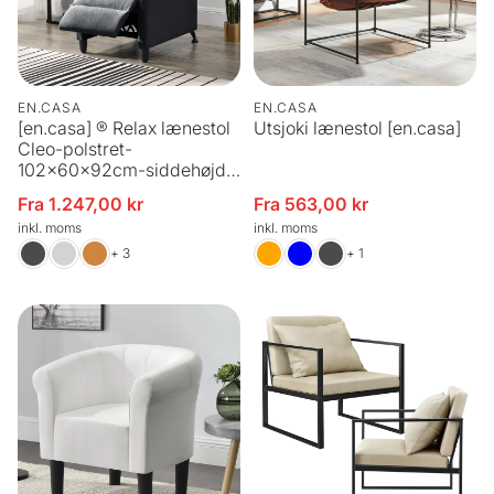
EN.CASA
EN.CASA
[en.casa] ® Relax lænestol
Utsjoki lænestol [en.casa]
Cleo-polstret-
102x60x92cm-siddehøjde:
46 cm-tekstil-metal-
Fra 1.247,00 kr
Fra 563,00 kr
Udsalgspris
Udsalgspris
justerbar ryg-i forskellige
inkl. moms
inkl. moms
farver og materialer
+ 3
+ 1