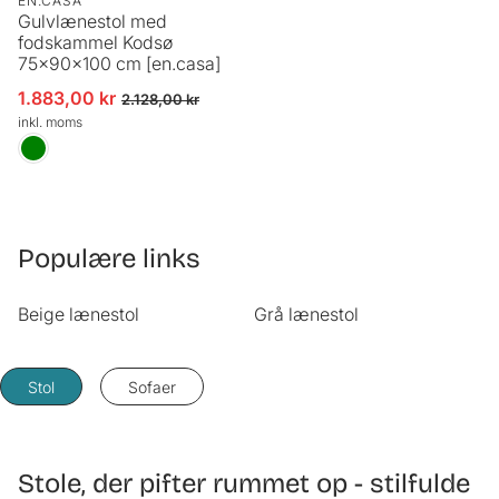
EN.CASA
Gulvlænestol med
fodskammel Kodsø
75x90x100 cm [en.casa]
1.883,00 kr
Udsalgspris
Normalpris
2.128,00 kr
inkl. moms
Populære links
Beige lænestol
Grå lænestol
Stol
Sofaer
Stole, der pifter rummet op - stilfulde