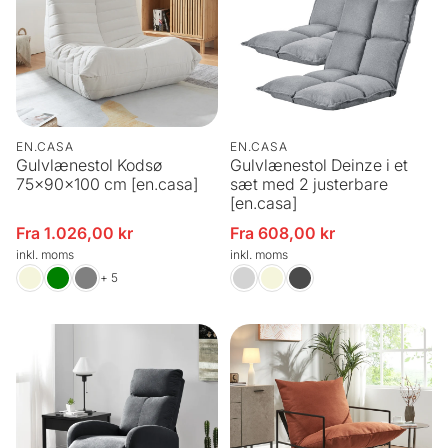
EN.CASA
EN.CASA
Gulvlænestol Kodsø
Gulvlænestol Deinze i et
75x90x100 cm [en.casa]
sæt med 2 justerbare
[en.casa]
Fra 1.026,00 kr
Fra 608,00 kr
Udsalgspris
Udsalgspris
inkl. moms
inkl. moms
+ 5