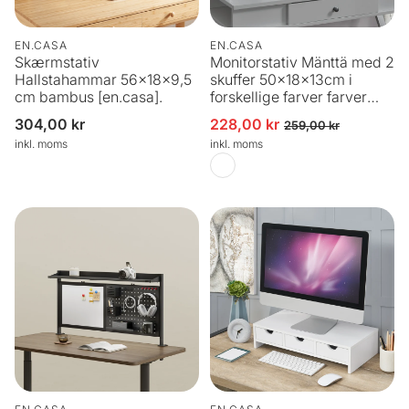
EN.CASA
EN.CASA
Skærmstativ
Monitorstativ Mänttä med 2
Hallstahammar 56x18x9,5
skuffer 50x18x13cm i
cm bambus [en.casa].
forskellige farver farver
[en.casa]
Normalpris
304,00 kr
228,00 kr
Udsalgspris
Normalpris
259,00 kr
inkl. moms
inkl. moms