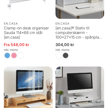
EN.CASA
EN.CASA
Clamp-on desk organiser
[en.casa]® Stativ til
Sauda 114x68 cm stål
computerskærm -
[en.casa]
100x27x15 cm - spånplade
- i forskellige farver
Fra 548,00 kr
Normalpris
304,00 kr
Udsalgspris
inkl. moms
inkl. moms