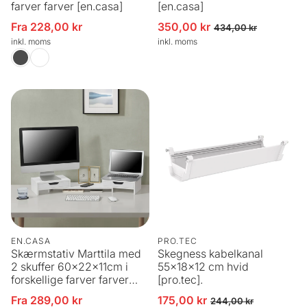
farver farver [en.casa]
[en.casa]
Fra 228,00 kr
350,00 kr
Udsalgspris
Udsalgspris
Normalpris
434,00 kr
inkl. moms
inkl. moms
EN.CASA
PRO.TEC
Skærmstativ Marttila med
Skegness kabelkanal
2 skuffer 60x22x11cm i
55x18x12 cm hvid
forskellige farver farver
[pro.tec].
[en.casa]
Fra 289,00 kr
175,00 kr
Udsalgspris
Udsalgspris
Normalpris
244,00 kr