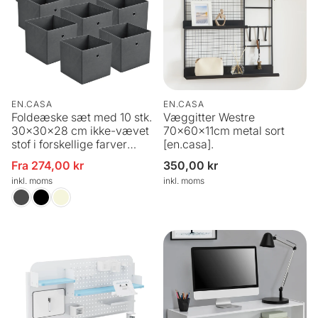
EN.CASA
EN.CASA
Foldeæske sæt med 10 stk.
Væggitter Westre
30x30x28 cm ikke-vævet
70x60x11cm metal sort
stof i forskellige farver
[en.casa].
farver en.casa
Fra 274,00 kr
Normalpris
350,00 kr
Udsalgspris
inkl. moms
inkl. moms