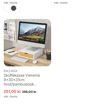
inkl. moms
inkl. moms
EN.CASA
Skuffekasse Vieremä
9x30x31cm
hvid/bambuslook
[en.casa].
251,00 kr
Udsalgspris
Normalpris
266,00 kr
inkl. moms