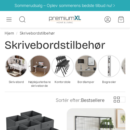
Sommerudsalg – Oplev sommerens bedste tilbud nu!
Konto
Ind
Søg
Hjem
Skrivebordstilbehør
Skrivebordstilbehør
Skrivebord
Højdejusterbare
Kontorstole
Bordlamper
Bogreoler
R
skriveborde
Sortér efter:
Bestsellere