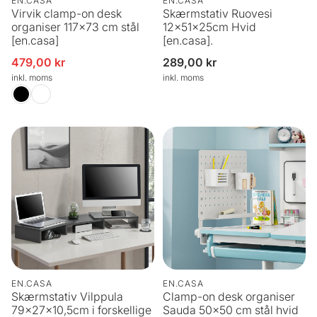
EN.CASA
EN.CASA
Virvik clamp-on desk
Skærmstativ Ruovesi
organiser 117x73 cm stål
12x51x25cm Hvid
[en.casa]
[en.casa].
479,00 kr
Normalpris
289,00 kr
Udsalgspris
inkl. moms
inkl. moms
EN.CASA
EN.CASA
Skærmstativ Vilppula
Clamp-on desk organiser
79x27x10,5cm i forskellige
Sauda 50x50 cm stål hvid