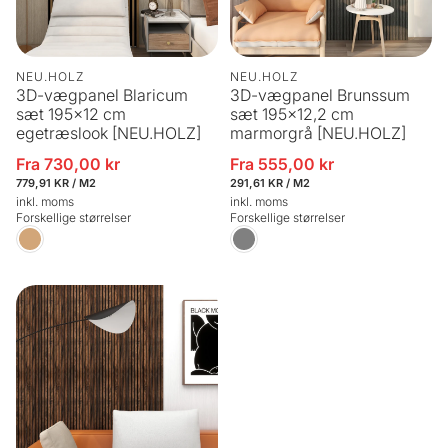
NEU.HOLZ
NEU.HOLZ
3D-vægpanel Blaricum
3D-vægpanel Brunssum
sæt 195x12 cm
sæt 195x12,2 cm
egetræslook [NEU.HOLZ]
marmorgrå [NEU.HOLZ]
Fra 730,00 kr
Fra 555,00 kr
Udsalgspris
Udsalgspris
STYKPRIS
PR.
STYKPRIS
PR.
779,91 KR
/
M2
291,61 KR
/
M2
inkl. moms
inkl. moms
Forskellige størrelser
Forskellige størrelser