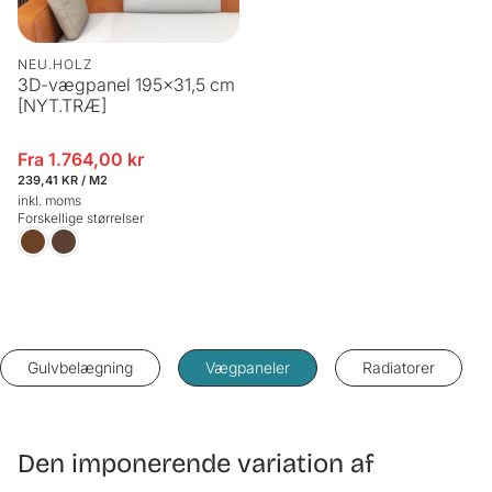
NEU.HOLZ
3D-vægpanel 195x31,5 cm
[NYT.TRÆ]
Fra 1.764,00 kr
Udsalgspris
STYKPRIS
PR.
239,41 KR
/
M2
inkl. moms
Forskellige størrelser
Gulvbelægning
Vægpaneler
Radiatorer
Den imponerende variation af