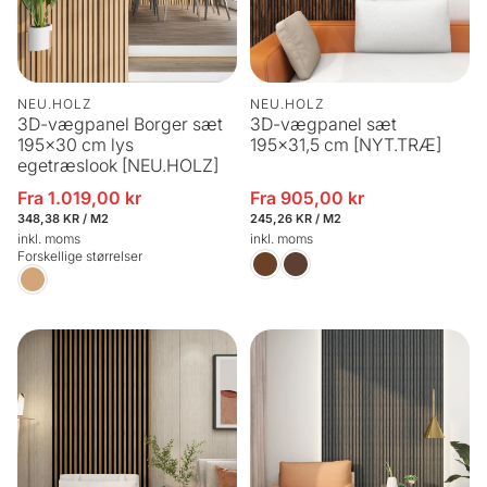
NEU.HOLZ
NEU.HOLZ
3D-vægpanel Borger sæt
3D-vægpanel sæt
195x30 cm lys
195x31,5 cm [NYT.TRÆ]
egetræslook [NEU.HOLZ]
Fra 1.019,00 kr
Fra 905,00 kr
Udsalgspris
Udsalgspris
STYKPRIS
PR.
STYKPRIS
PR.
348,38 KR
/
M2
245,26 KR
/
M2
inkl. moms
inkl. moms
Forskellige størrelser