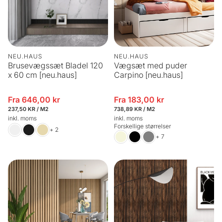
NEU.HAUS
NEU.HAUS
Brusevægssæt Bladel 120
Vægsæt med puder
x 60 cm [neu.haus]
Carpino [neu.haus]
Fra 646,00 kr
Fra 183,00 kr
Udsalgspris
Udsalgspris
STYKPRIS
PR.
STYKPRIS
PR.
237,50 KR
/
M2
738,89 KR
/
M2
inkl. moms
inkl. moms
Forskellige størrelser
+ 2
+ 7