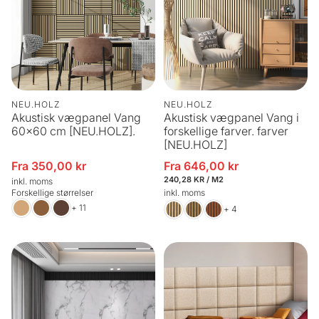
NEU.HOLZ
NEU.HOLZ
Akustisk vægpanel Vang
Akustisk vægpanel Vang i
60x60 cm [NEU.HOLZ].
forskellige farver. farver
[NEU.HOLZ]
Fra 350,00 kr
Fra 646,00 kr
Udsalgspris
Udsalgspris
STYKPRIS
PR.
240,28 KR
/
M2
inkl. moms
Forskellige størrelser
inkl. moms
+ 11
+ 4