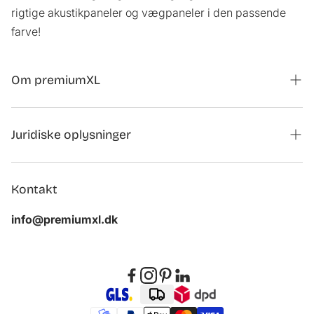
rigtige akustikpaneler og vægpaneler i den passende
farve!
Om premiumXL
Magasin
Juridiske oplysninger
Kontaktformular til samarbejder
Tilbagekaldelse af ordre
Om os
Kontakt
Aftryk
Kundeanmeldelser
info@premiumxl.dk
Beskyttelse af personoplysninger
FAQ
Generelle vilkår og betingelser
Bortskaffelse af gamle apparater
Tilbagekaldelse
Tilgængelighed