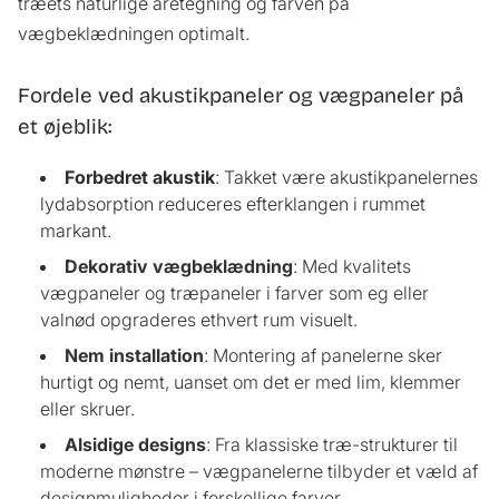
træets naturlige åretegning og farven på
vægbeklædningen optimalt.
Fordele ved akustikpaneler og vægpaneler på
et øjeblik:
Forbedret
akustik
: Takket være akustikpanelernes
lydabsorption reduceres efterklangen i rummet
markant.
Dekorativ
vægbeklædning
: Med kvalitets
vægpaneler
og
træpaneler
i
farver
som
eg
eller
valnød
opgraderes ethvert rum visuelt.
Nem
installation
: Montering af
panelerne
sker
hurtigt og nemt, uanset om det er med lim, klemmer
eller skruer.
Alsidige
designs
: Fra klassiske
træ
-strukturer til
moderne mønstre –
vægpanelerne
tilbyder et væld af
designmuligheder i forskellige
farver
.