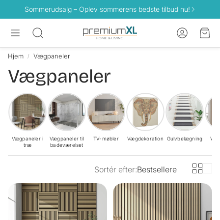
Sommerudsalg – Oplev sommerens bedste tilbud nu!
Konto
Ind
Søg
Hjem
Vægpaneler
Vægpaneler
Vægpaneler i
Vægpaneler til
TV-møbler
Vægdekoration
Gulvbelægning
Væg
træ
badeværelset
Sortér efter:
Bestsellere