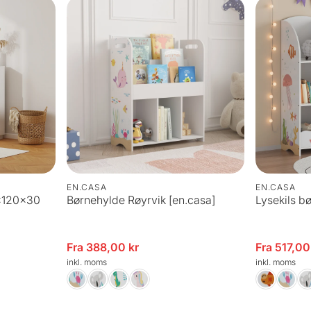
EN.CASA
EN.CASA
x120x30
Børnehylde Røyrvik [en.casa]
Lysekils b
Udsalgspris
Fra 388,00 kr
Udsalgspris
Fra 517,00
inkl. moms
inkl. moms