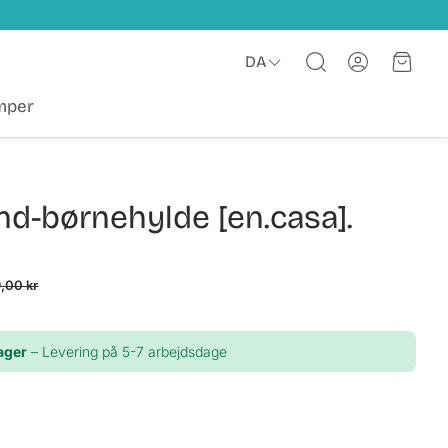
Konto
Indkø
DA
Søg
mper
nd-børnehylde [en.casa].
,00 kr
lager
– Levering på 5-7 arbejdsdage