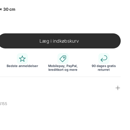
 x 30 cm
Læg i indkøbskurv
Bedste anmeldelser
Mobilepay, PayPal,
90 dages gratis
kreditkort og mere
returret
6155
elegante 3x3 kubehylde er den ideelle løsning til at
truktur på børneværelset. Den har masser af plads til
g bamser og bidrager til en venlig og ryddelig