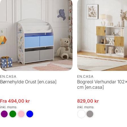
EN.CASA
EN.CASA
Børnehylde Orust [en.casa]
Bogreol Verhundar 102
cm [en.casa]
gspris
Fra 494,00 kr
Udsalgspris
829,00 kr
inkl. moms
inkl. moms