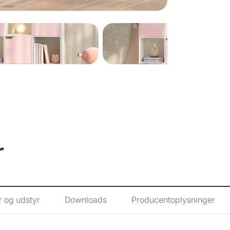
atmosfære.
Med i alt ni lig
opbevaringsplad
praktiske, forsæ
dekorative eleme
Den letplejelige
rengøres på inge
klud.
Samling er ubesv
fastgøres til væg
husholdninger m
Dette møbel imp
r
Det passer lige 
teenageværelset 
være det klare d
Produktets høj
- Stilfuld og ti
r og udstyr
Downloads
Producentoplysninger
. - Ni rum i sam
. - Fem døre med