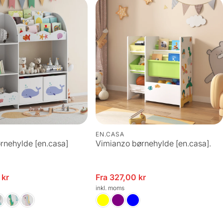
EN.CASA
ørnehylde [en.casa]
Vimianzo børnehylde [en.casa].
 kr
Udsalgspris
Fra 327,00 kr
Uds
inkl. moms