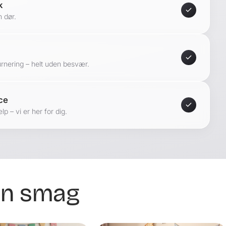
k
n dør.
urnering – helt uden besvær.
ce
 – vi er her for dig.
din smag