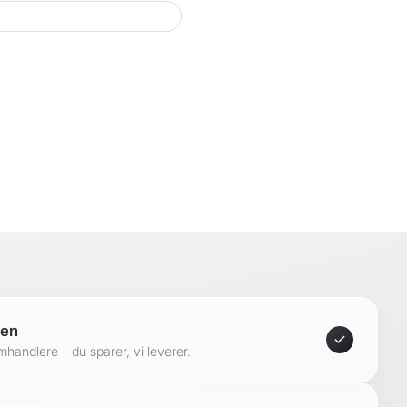
 til dekorationer, bøger eller tilbehør
neværelset, stuen eller hjemmekontoret
rflade - tørres blot af med en fugtig klud
pliceret montering takket være tydelige instruktioner
ering for ekstra stabilitet
 90 x 90 x 30 cm
ringsrum (HxBxD): 28,4 x 28,4 x 28,5 cm hver
ng:
 virksomheden:
ten
handlere – du sparer, vi leverer.