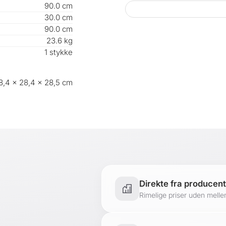
. - Fire åbne rum
90.0 cm
. - Ideel til bør
30.0 cm
- Plejevenlig ove
90.0 cm
- Hurtig og ukom
23.6 kg
1 stykke
- Valgfri vægmont
Dimensioner:
- I alt (HxBxD):
8,4 × 28,4 × 28,5 cm
. - Åbne opbeva
Materiale:
Spånplade
Leveringsomfa
1 x kubehylde
Mærkevarer fra
[
en.
casa]
Direkte fra producen
Rimelige priser uden mellem