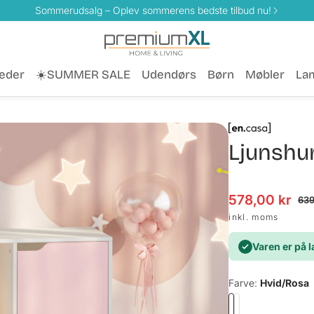
Sommerudsalg – Oplev sommerens bedste tilbud nu!
eder
☀️SUMMER SALE
Udendørs
Børn
Møbler
La
Ljunshu
578,00 kr
Udsalgspris
Normalpris
639
inkl. moms
Varen er på 
Farve:
Hvid/Rosa