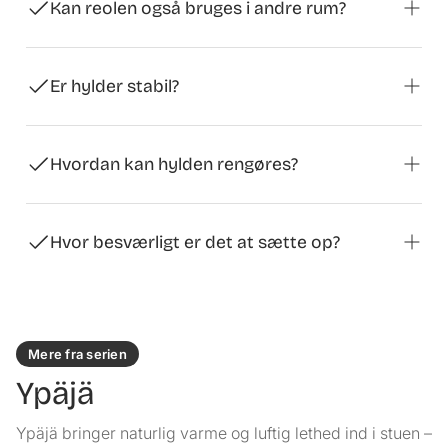
andre hverdagsting i forskellige boligområder.
Kan reolen også bruges i andre rum?
Ja, det er alsidigt og kan bruges i både stuen og på
kontoret eller i gangen.
Er hylder stabil?
Ja, konstruktionen med fire ben sikrer en sikker og
stabil stand.
Hvordan kan hylden rengøres?
Den vedligeholdelsesvenlige overflade kan nemt
rengøres med en fugtig klud.
Hvor besværligt er det at sætte op?
Opsætningen er hurtig og ligetil takket være den klare
vejledning.
Mere fra serien
Ypäjä
Ypäjä bringer naturlig varme og luftig lethed ind i stuen –