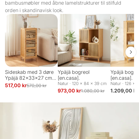
bambusmøbler med åbne lamelstrukturer til stilfuld
orden i skandinavisk look.
Sideskab med 3 døre
Ypäjä bogreol
Ypäjä bogre
Ypäjä 82x33x27 cm
[en.casa].
[en.casa].
bambus [en.casa].
Natur · 120 x 84 x 39 cm
Natur · 126 x 
517,00 kr
570,00 kr
973,00 kr
1.209,00 kr
1.080,00 kr