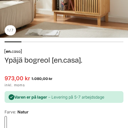
1
/
7
Ypäjä bogreol [en.casa].
973,00 kr
Udsalgspris
Normalpris
1.080,00 kr
inkl. moms
Varen er på lager
– Levering på 5-7 arbejdsdage
Farve:
Natur