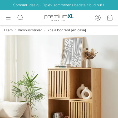
Sommerudsalg – Oplev sommerens bedste tilbud nu!
Konto
Ind
Søg
Hjem
Bambusmøbler
Ypäjä bogreol [en.casa].