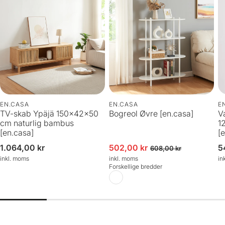
EN.CASA
EN.CASA
E
TV-skab Ypäjä 150x42x50
Bogreol Øvre [en.casa]
V
cm naturlig bambus
1
[en.casa]
[
Normalpris
1.064,00 kr
502,00 kr
N
5
Udsalgspris
Normalpris
608,00 kr
inkl. moms
inkl. moms
in
Forskellige bredder