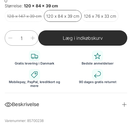
Størrelse:
120 x 84 x 39 cm
128 x 147 x 39 cm
120 x 84 x 39 cm
126 x 76 x 33 cm
Læg i indkøbskurv
Gratis levering i Danmark
Bedste anmeldelser
Mobilepay, PayPal, kreditkort og
90 dages gratis returret
mere
Beskrivelse
Bogreol
Varenummer: 85700238
Denne tidløse og elegante bogreol er perfekt til